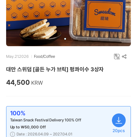
Item 2,187
Country Items
Newest
0
0
May.21.2026
Food/Coffee
대만 스위덤 [골든 누가 브릭] 펑콰이수 3상자
44,500
KRW
Selling
Selling
블루 아카이브(JP) BIG 데스크 패드
블루 아카이브(JP) 아크릴 스탠드
(5종/택1)
100%
61,000
KRW
22,000
Taiwan Snack Festival Delivery 100% Off
KRW
BlueArchive_Yostar
Up to
₩50,000 Off
20pcs
BlueArchive_Yostar
ChatGPT
Date : 2026.04.09 ~ 2027.04.01