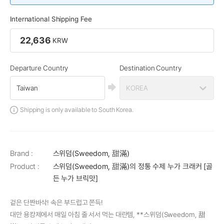
ChatGPT
International Shipping Fee
22,636
KRW
1
1
Departure Country
Destination Country
Shipping is only available to South Korea.
Selling
Selling
대만 소반베이커리 펑리수 10개입 ×
블루 아카이브(JP) 아크릴 스탠드
Brand :
스위덤(Sweedom, 甜滿)
2상자
(6종/택1)
Product :
스위덤(Sweedom, 甜滿)의 정통 수제 누가 크래커 [골
35,535
19,000
KRW
KRW
든 누가 브릭맛]
longchu
BlueArchive_Yostar
겉은 단짠바삭! 속은 부드럽고 쫀득!
Haul
ChatGPT
대만 용캉제에서 매일 아침 줄 서서 먹는 대란템, **스위덤(Sweedom, 甜