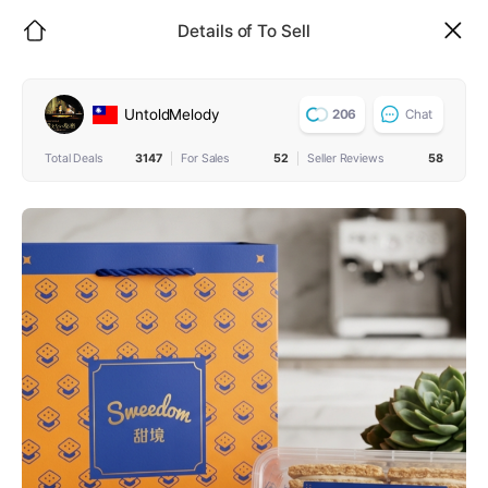
Details of To Sell
팔아요 상세
UntoldMelody
206
Chat
Total Deals
3147
For Sales
52
Seller Reviews
58
Towners around
the world sell items
I am looking for.
Category
Tags
Curations