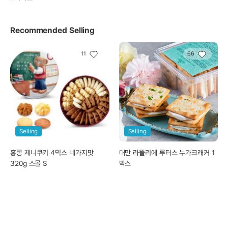
0
0
Recommended Selling
11
66
Coupon
Coupon
Selling
Selling
실바니안 리틀 테일즈 컬렉션- 요정
실바니안 리틀 테일즈 컬렉션- 달밤
의 숲과 마법의 성
의 하늘을 나는 빗자루
Selling
Selling
58,500
25,000
KRW
KRW
홍콩 제니쿠키 4믹스 네가지맛
대만 라뜰리에 루터스 누가크래커 1
Mihara
Mihara
320g 스몰 S
박스
ChatGPT
ChatGPT
0
0