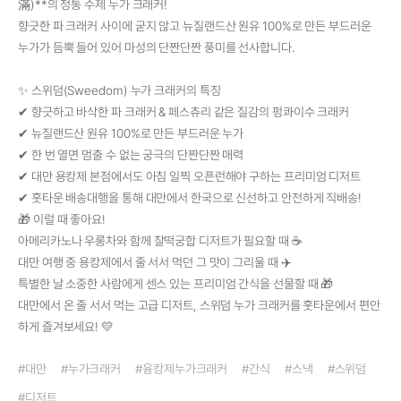
滿)**의 정통 수제 누가 크래커!
향긋한 파 크래커 사이에 굳지 않고 뉴질랜드산 원유 100%로 만든 부드러운
0
0
누가가 듬뿍 들어 있어 마성의 단짠단짠 풍미를 선사합니다.
✨ 스위덤(Sweedom) 누가 크래커의 특징
✔ 향긋하고 바삭한 파 크래커 & 페스츄리 같은 질감의 펑콰이수 크래커
✔ 뉴질랜드산 원유 100%로 만든 부드러운 누가
✔ 한 번 열면 멈출 수 없는 궁극의 단짠단짠 매력
✔ 대만 용캉제 본점에서도 아침 일찍 오픈런해야 구하는 프리미엄 디저트
Coupon
Coupon
Selling
Selling
✔ 훗타운 배송대행을 통해 대만에서 한국으로 신선하고 안전하게 직배송!
🎁 이럴 때 좋아요!
[홀로라이브] hololive Splash T-
실바니안 - 아기 잠옷 파티 세트+카
Party (80종류)
트(공홈 선착순 이벤트)
아메리카노나 우롱차와 함께 찰떡궁합 디저트가 필요할 때 ☕
대만 여행 중 용캉제에서 줄 서서 먹던 그 맛이 그리울 때 ✈️
56,300
52,500
KRW
KRW
특별한 날 소중한 사람에게 센스 있는 프리미엄 간식을 선물할 때 🎁
대만에서 온 줄 서서 먹는 고급 디저트, 스위덤 누가 크래커를 훗타운에서 편안
Mihara
Mihara
하게 즐겨보세요! 💛
ChatGPT
ChatGPT
#대만
#누가크래커
#융캉제누가크래커
#간식
#스낵
#스위덤
#디저트